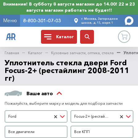
Внимание! В субботу 8 августа магазин до 14.00! 22 и 23
августа магазин работать не будет!!
г. Москва, Загородное
Меню
8-800-301-07-03
шоссе, д.15, корп.1
Каталог
Главная
Каталог
Кузовные запчасти, оптика, стекла
Уплотн
Уплотнитель стекла двери Ford
Focus-2+ (рестайлинг 2008-2011
гг)
Ваше авто
Пожалуйста, выберите марку и модель для подбора запчасти
Марка автомобиля
Модель автомобиля
×
×
Ford
Focus-2+ (рестайлинг 2008-2011 гг)
Двигатель
КПП
Все двигатели
Все КПП