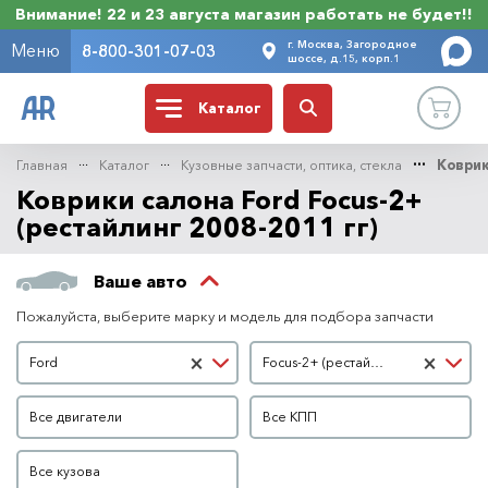
Внимание! 22 и 23 августа магазин работать не будет!!
г. Москва, Загородное
Меню
8-800-301-07-03
шоссе, д.15, корп.1
Каталог
Главная
Каталог
Кузовные запчасти, оптика, стекла
Коврик
Коврики салона Ford Focus-2+
(рестайлинг 2008-2011 гг)
Ваше авто
Пожалуйста, выберите марку и модель для подбора запчасти
Марка автомобиля
Модель автомобиля
×
×
Ford
Focus-2+ (рестайлинг 2008-2011 гг)
Двигатель
КПП
Все двигатели
Все КПП
Кузов
Все кузова