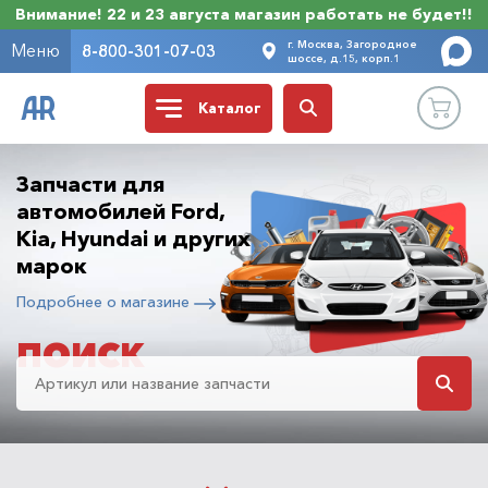
Внимание! 22 и 23 августа магазин работать не будет!!
г. Москва, Загородное
Меню
8-800-301-07-03
шоссе, д.15, корп.1
Каталог
Запчасти для
автомобилей Ford,
Kia, Hyundai и других
марок
Подробнее о магазине
ПОИСК