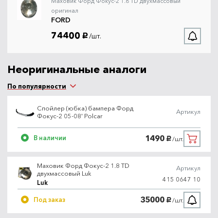
Маховик Форд Фокус-2 1.8 TD двухмассовый
оригинал
FORD
74400
/шт.
руб.
Неоригинальные аналоги
По популярности
Спойлер (юбка) бампера Форд
Артикул
Фокус-2 05-08' Polcar
1490
В наличии
/шт.
руб.
Маховик Форд Фокус-2 1.8 TD
Артикул
двухмассовый Luk
415 0647 10
Luk
35000
Под заказ
/шт.
руб.