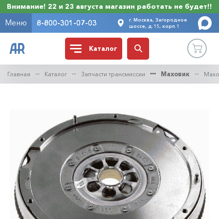
Внимание! 22 и 23 августа магазин работать не будет!!
г. Москва, Загородное
Меню
8-800-301-07-03
шоссе, д.15, корп.1
Каталог
Главная
Каталог
Запчасти трансмиссии
Маховик
Махо