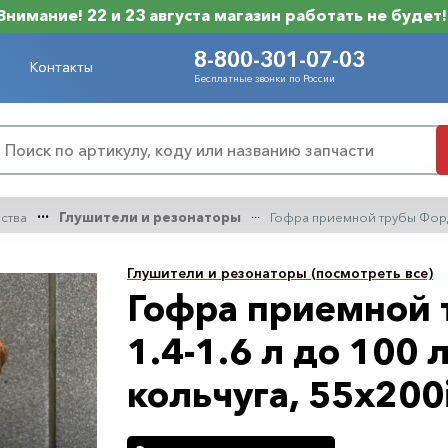
Внимание! 22 и 23 августа магазин работать не будет!
8-800-301-07-03
Контакты
Бесплатные звонки по России
нства
Глушители и резонаторы
Гофра приемной трубы Форд 
Глушители и резонаторы (посмотреть все)
Гофра приемной 
1.4-1.6 л до 100
кольчуга, 55x200