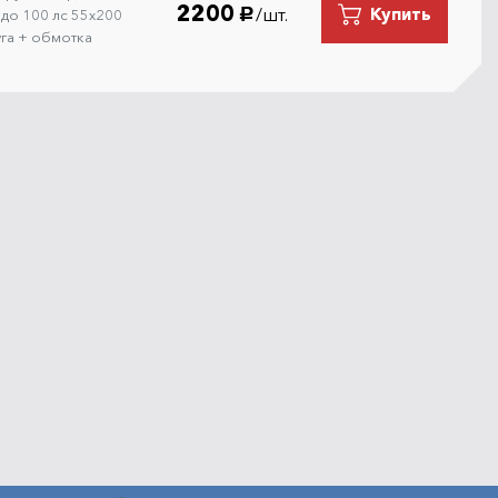
2200
/шт.
Купить
л до 100 лс 55х200
руб.
уга + обмотка