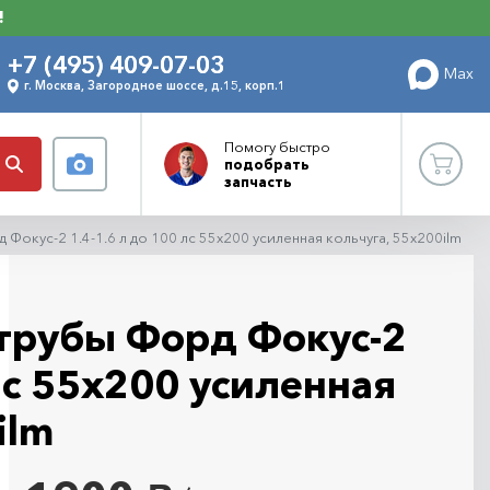
!
+7 (495) 409-07-03
Max
г. Москва, Загородное шоссе, д.15, корп.1
Помогу
быстро
подобрать
запчасть
Фокус-2 1.4-1.6 л до 100 лс 55х200 усиленная кольчуга, 55x200ilm
трубы Форд Фокус-2
 лс 55х200 усиленная
ilm