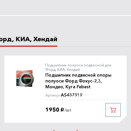
орд, КИА, Хендай
Подшипник полуоси подвесной для
Форд, КИА, Хендай
Подшипник подвесной опоры
полуоси Форд Фокус-2,3,
Мондео, Куга Febest
AS457519
Артикул
1950
/шт.
руб.