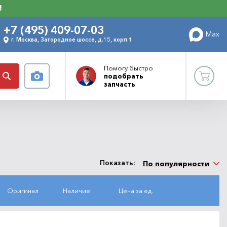
!
+7 (495) 409-07-03
Max
г. Москва, Загородное шоссе, д.15, корп.1
Помогу
быстро
подобрать
запчасть
Показать:
По популярности
Оригинал
Наличие
Цена за ед.