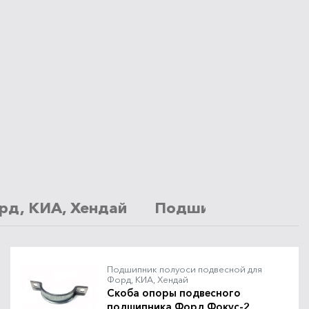
рд, КИА, Хендай
Подшипник выжимн
Подшипник полуоси подвесной для
Форд, КИА, Хендай
Скоба опоры подвесного
подшипника Форд Фокус-2