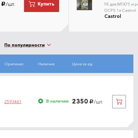
/шт.
Купить
руб.
FE для MTX75 и 
DCPS 1л Castrol
Castrol
По популярности
Оригинал
Наличие
Цена за ед.
2350
В наличии
/шт.
2593461
руб.