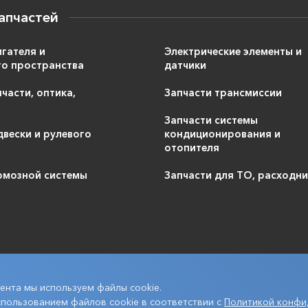
апчастей
игателя и
Электрические элементы и
о пространства
датчики
части, оптика,
Запчасти трансмиссии
Запчасти системы
двески и рулевого
кондиционирования и
отопителя
рмозной системы
Запчасти для ТО, расходн
ента мы используем файлы cookie.
спользованием файлов cookie в соответствии с
Политикой конфи