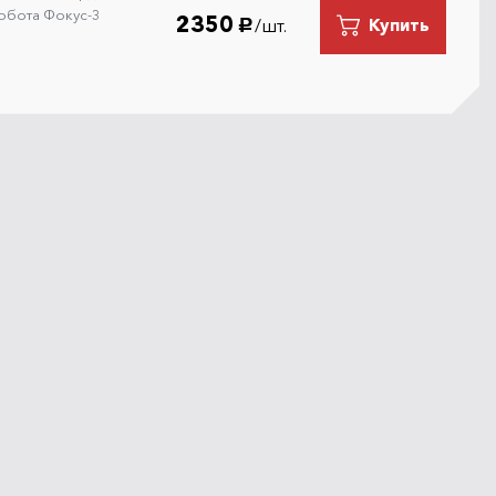
робота Фокус-3
2350
/шт.
Купить
руб.