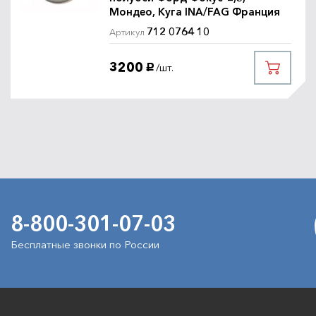
Мондео, Куга INA/FAG Франция
712 0764 10
Артикул
3200
/шт.
руб.
8-800-301-07-03
Бесплатные звонки по России