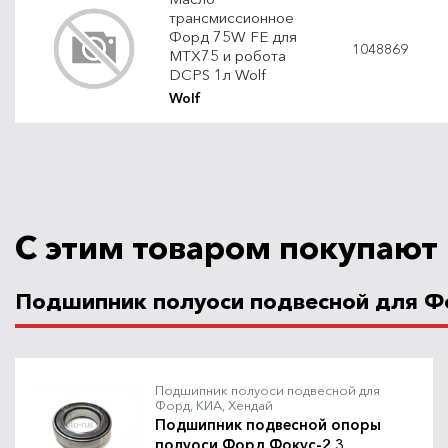
трансмиссионное
Форд 75W FE для
1048869
MTX75 и робота
DCPS 1л Wolf
Wolf
С этим товаром покупают
Подшипник полуоси подвесной для Ф
Подшипник полуоси подвесной для
Форд, КИА, Хендай
Подшипник подвесной опоры
полуоси Форд Фокус-2,3,