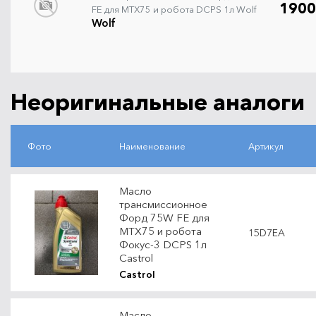
1900
FE для MTX75 и робота DCPS 1л Wolf
Wolf
Неоригинальные аналоги
Фото
Наименование
Артикул
Масло
трансмиссионное
Форд 75W FE для
MTX75 и робота
15D7EA
Фокус-3 DCPS 1л
Castrol
Castrol
Масло