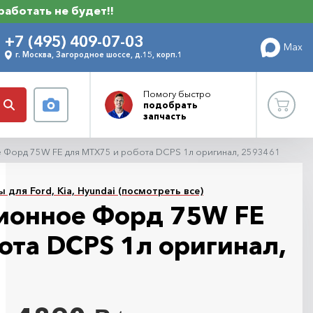
 работать не будет!!
+7 (495) 409-07-03
Max
г. Москва, Загородное шоссе, д.15, корп.1
Помогу
быстро
подобрать
запчасть
 Форд 75W FE для MTX75 и робота DCPS 1л оригинал, 2593461
для Ford, Kia, Hyundai (посмотреть все)
ионное Форд 75W FE
ота DCPS 1л оригинал,