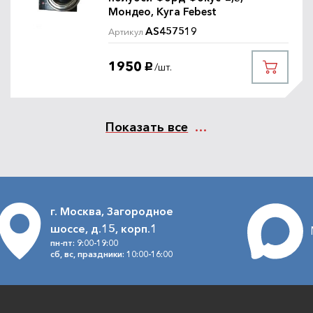
Мондео, Куга Febest
AS457519
Артикул
1950
/шт.
руб.
Показать все
г. Москва, Загородное
шоссе, д.15, корп.1
пн-пт: 9:00-19:00
сб, вс, праздники: 10:00-16:00