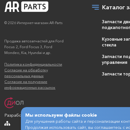
Каталог з
Запчасти дв
© 2026 Интернет-магазин AR-Parts
подкапотног
Кузовные зап
Продажа автозапчастей для Ford
стекла
Focus 2, Ford Focus 3, Ford
Mondeo, Kia, Hyundai и др.
Запчасти по
управления
Политика конфиденциальности
Согласие на обработку
Запчасти то
персональных данных
Согласие на получение
информационных рассылок
Мы используем файлы cookie
Разработка и продвижение
Для улучшения работы сайта и персонализации конт
Продолжая использовать сайт, вы соглашаетесь с и