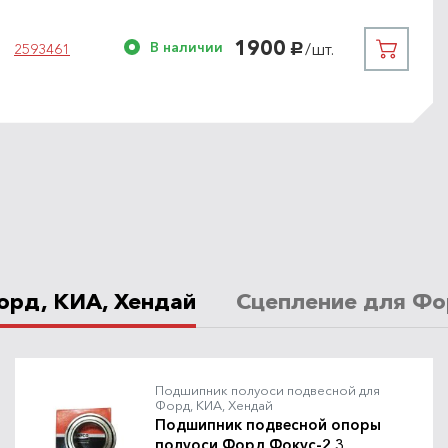
1900
В наличии
/шт.
2593461
руб.
орд, КИА, Хендай
Сцепление для Фо
Подшипник полуоси подвесной для
Форд, КИА, Хендай
Подшипник подвесной опоры
полуоси Форд Фокус-2,3,