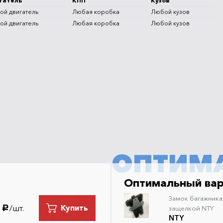
гатель
КПП
Кузов
ой двигатель
Любая коробка
Любой кузов
ой двигатель
Любая коробка
Любой кузов
ОПТИМ
Оптимальный ва
Замок багажника
/шт.
Купить
руб.
защелкой NTY
NTY