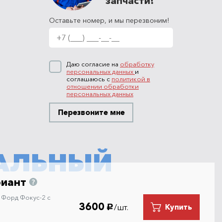
запчасти!
Оставьте номер, и мы перезвоним!
Даю согласие на
обработку
персональных данных
и
соглашаюсь с
политикой в
отношении обработки
персональных данных
Перезвоните мне
АЛЬНЫЙ
риант
 Форд Фокус-2 с
3600
/шт.
Купить
руб.