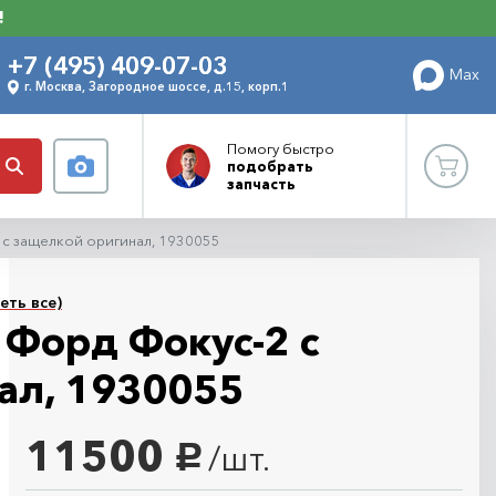
!
+7 (495) 409-07-03
Max
г. Москва, Загородное шоссе, д.15, корп.1
Помогу
быстро
подобрать
запчасть
 с защелкой оригинал, 1930055
еть все)
 Форд Фокус-2 с
ал, 1930055
11500
/шт.
руб.