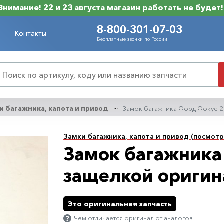
Внимание! 22 и 23 августа магазин работать не будет!
8-800-301-07-03
Контакты
Бесплатные звонки по России
и багажника, капота и привод
Замок багажника Форд Фокус-2
Замки багажника, капота и привод (посмотр
Замок багажника
защелкой оригин
Это оригинальная запчасть
Чем отличается оригинал от аналогов