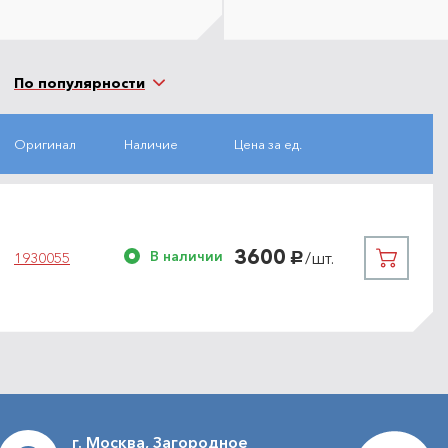
По популярности
Оригинал
Наличие
Цена за ед.
3600
В наличии
/шт.
1930055
руб.
г. Москва, Загородное