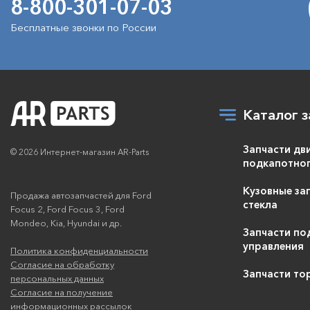
8-800-301-07-03
Бесплатные звонки по России
Каталог з
Запчасти дв
© 2026 Интернет-магазин AR-Parts
подкапотног
Кузовные зап
Продажа автозапчастей для Ford
стекла
Focus 2, Ford Focus 3, Ford
Mondeo, Kia, Hyundai и др.
Запчасти по
управления
Политика конфиденциальности
Согласие на обработку
Запчасти то
персональных данных
Согласие на получение
информационных рассылок