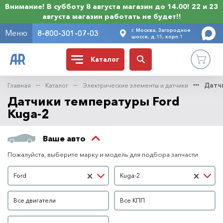
Внимание! В субботу 8 августа магазин до 14.00! 22 и 23
августа магазин работать не будет!!
г. Москва, Загородное
Меню
8-800-301-07-03
шоссе, д.15, корп.1
Каталог
Главная
Каталог
Электрические элементы и датчики
Датч
Датчики температуры Ford
Kuga-2
Ваше авто
Пожалуйста, выберите марку и модель для подбора запчасти
Марка автомобиля
Модель автомобиля
×
×
Ford
Kuga-2
Двигатель
КПП
Все двигатели
Все КПП
Кузов