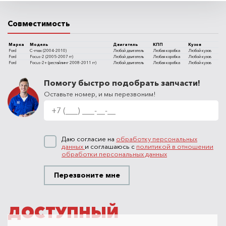
Совместимость
Марка
Модель
Двигатель
КПП
Кузов
Ford
C-max (2004-2010)
Любой двигатель
Любая коробка
Любой кузов
Ford
Focus-2 (2005-2007 гг)
Любой двигатель
Любая коробка
Любой кузов
Ford
Focus-2+ (рестайлинг 2008-2011 гг)
Любой двигатель
Любая коробка
Любой кузов
Помогу быстро подобрать запчасти!
Оставьте номер, и мы перезвоним!
Даю согласие на
обработку персональных
данных
и соглашаюсь с
политикой в отношении
обработки персональных данных
Перезвоните мне
ДОСТУПНЫЙ