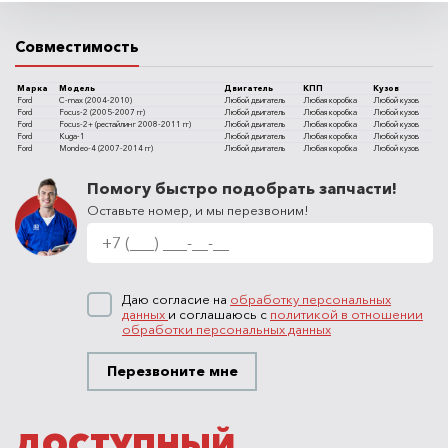
Совместимость
Марка
Модель
Двигатель
КПП
Кузов
Ford
C-max (2004-2010)
Любой двигатель
Любая коробка
Любой кузов
Ford
Focus-2 (2005-2007 гг)
Любой двигатель
Любая коробка
Любой кузов
Ford
Focus-2+ (рестайлинг 2008-2011 гг)
Любой двигатель
Любая коробка
Любой кузов
Ford
Kuga-1
Любой двигатель
Любая коробка
Любой кузов
Ford
Mondeo-4 (2007-2014 гг)
Любой двигатель
Любая коробка
Любой кузов
Помогу быстро подобрать запчасти!
Оставьте номер, и мы перезвоним!
Даю согласие на
обработку персональных
данных
и соглашаюсь с
политикой в отношении
обработки персональных данных
Перезвоните мне
ДОСТУПНЫЙ