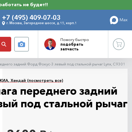
 работать не будет!!
+7 (495) 409-07-03
Max
г. Москва, Загородное шоссе, д.15, корп.1
Помогу
быстро
подобрать
запчасть
еднего задний Форд Фокус-3 левый под стальной рычаг Lynx, C9301
КИА, Хендай (посмотреть все)
ага переднего задний
вый под стальной рычаг