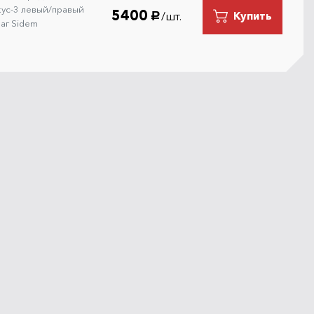
ус-3 левый/правый
5400
/шт.
Купить
руб.
аг Sidem