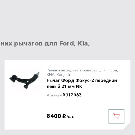
х рычагов для Ford, Kia, Hyundai
Рычаги передней подвески для Форд,
КИА, Хендай
Рычаг Форд Фокус-2 передний
левый 21 мм NK
5012563
Артикул
8400
/шт.
руб.