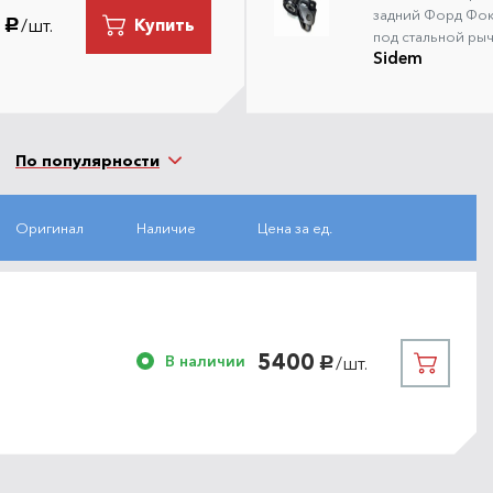
задний Форд Фок
/шт.
Купить
руб.
под стальной рыч
Sidem
По популярности
Оригинал
Наличие
Цена за ед.
5400
В наличии
/шт.
руб.