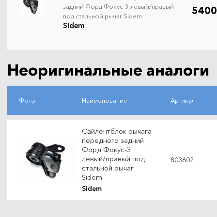
задний Форд Фокус-3 левый/правый
5400
под стальной рычаг Sidem
Sidem
Неоригинальные аналоги
Фото
Наименование
Артикул
Сайлентблок рычага
переднего задний
Форд Фокус-3
левый/правый под
803602
стальной рычаг
Sidem
Sidem