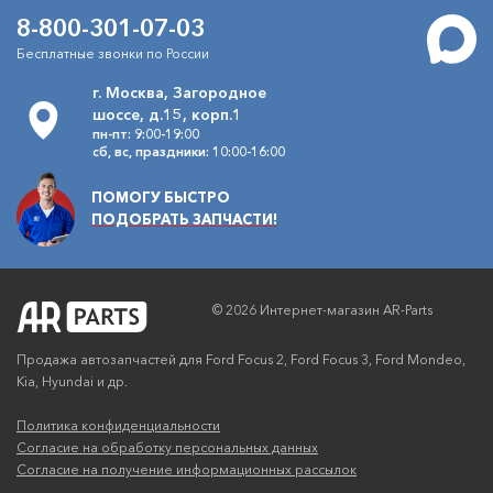
Corteco
8-800-301-07-03
1400
В наличии
/шт.
руб.
Бесплатные звонки по России
г. Москва, Загородное
Наконечник рулевой Форд
шоссе, д.15, корп.1
Артикул
Фокус-2,3 левый CTR
пн-пт: 9:00-19:00
CE0077L
CTR
сб, вс, праздники: 10:00-16:00
1440
В наличии
/шт.
руб.
ПОМОГУ БЫСТРО
ПОДОБРАТЬ ЗАПЧАСТИ!
© 2026 Интернет-магазин AR-Parts
Продажа автозапчастей для Ford Focus 2, Ford Focus 3, Ford Mondeo,
Kia, Hyundai и др.
Политика конфиденциальности
Согласие на обработку персональных данных
Согласие на получение информационных рассылок