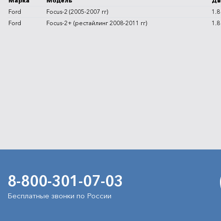
Марка
Модель
Дв
Ford
Focus-2 (2005-2007 гг)
1.8
Ford
Focus-2+ (рестайлинг 2008-2011 гг)
1.8
8-800-301-07-03
Бесплатные звонки по России