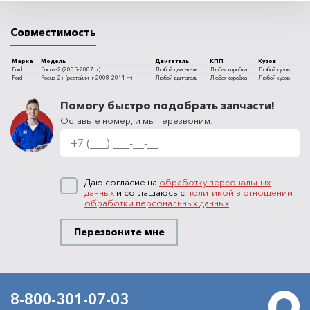
Совместимость
Марка
Модель
Двигатель
КПП
Кузов
Ford
Focus-2 (2005-2007 гг)
Любой двигатель
Любая коробка
Любой кузов
Ford
Focus-2+ (рестайлинг 2008-2011 гг)
Любой двигатель
Любая коробка
Любой кузов
Помогу быстро подобрать запчасти!
Оставьте номер, и мы перезвоним!
Даю согласие на
обработку персональных
данных
и соглашаюсь с
политикой в отношении
обработки персональных данных
Перезвоните мне
8-800-301-07-03