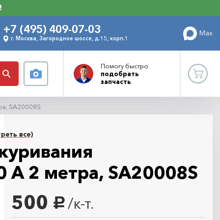
!
+7 (495) 409-07-03
Max
г. Москва, Загородное шоссе, д.15, корп.1
Помогу
быстро
подобрать
запчасть
тра, SA20008S
реть все)
куривания
0 А 2 метра, SA20008S
500
/к-т.
руб.